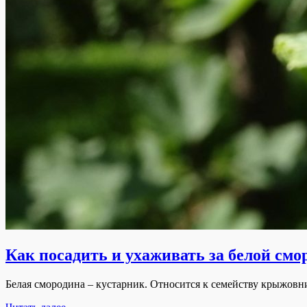
Как посадить и ухаживать за белой смо
Белая смородина – кустарник. Относится к семейству крыжовн